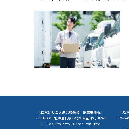
終
更
新
日
時
:
【松木けんこう 連合後援会 麻生事務所】
【松
〒001-0045 北海道札幌市北区麻生町2丁目2-8
〒065
TEL.011-790-7825 FAX.011-790-7826