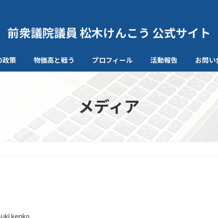
前衆議院議員 松木けんこう 公式サイト
の政策
物価高と戦う
プロフィール
活動報告
お問い
メディア
uki kenko