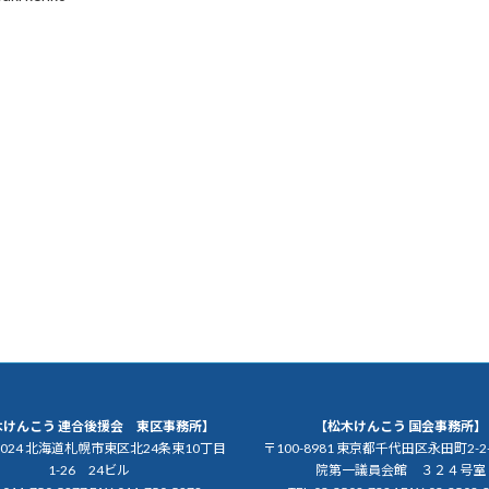
木けんこう 連合後援会 東区事務所】
【松木けんこう 国会事務所】
-0024 北海道札幌市東区北24条東10丁目
〒100-8981 東京都千代田区永田町2-2
1-26 24ビル
院第一議員会館 ３２４号室