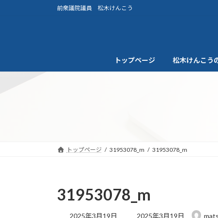
コ
ナ
前衆議院議員 松木けんこう
ン
ビ
テ
ゲ
ン
ー
ツ
シ
トップページ
松木けんこう
へ
ョ
ス
ン
キ
に
ッ
移
プ
動
トップページ
31953078_m
31953078_m
31953078_m
最
2025年3月19日
2025年3月19日
mats