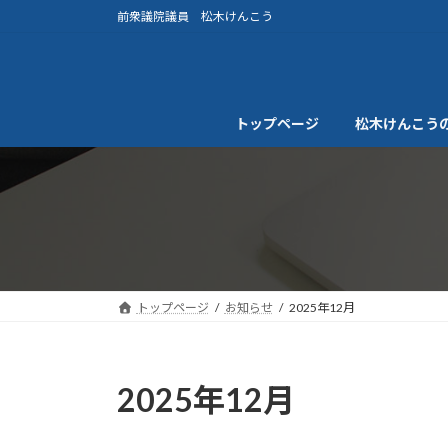
コ
ナ
前衆議院議員 松木けんこう
ン
ビ
テ
ゲ
ン
ー
ツ
シ
トップページ
松木けんこう
へ
ョ
ス
ン
キ
に
ッ
移
プ
動
トップページ
お知らせ
2025年12月
2025年12月