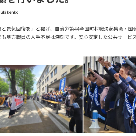
uki kenko
善と景気回復を」
と掲げ、自治労第44全国町村職決起集会・
国
でも地方職員の人手不足は深刻です。
安心安定した公共サービ