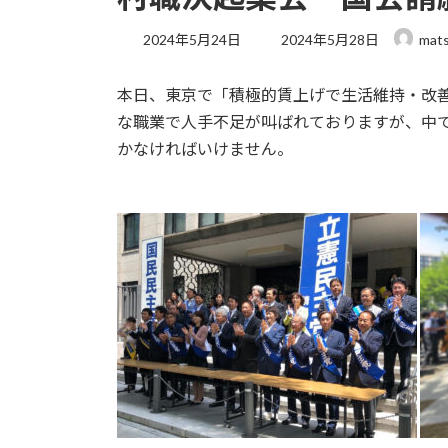
最
2024年5月24日
2024年5月28日
mats
終
更
本日、東京で「積極的賃上げで生活維持・改
新
日
な職業で人手不足が叫ばれておりますが、
中
時
かなければいけません。
: