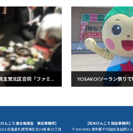
札幌市北区連合会、札退連北区支部、立憲民主党北区合同「ファミリーメーデーボウリング大会」に参加させて頂きました。
2024年6月9日
木けんこう 連合後援会 東区事務所】
【松木けんこう 国会事務所】
-0024 北海道札幌市東区北24条東10丁目
〒100-8981 東京都千代田区永田町2-2