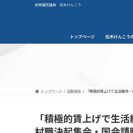
コ
ナ
前衆議院議員 松木けんこう
ン
ビ
テ
ゲ
ン
ー
ツ
シ
トップページ
松木けんこう
へ
ョ
ス
ン
キ
に
ッ
移
プ
動
トップページ
活動報告
「積極的賃上げで生活維持・
「積極的賃上げで生活
村職決起集会・国会請