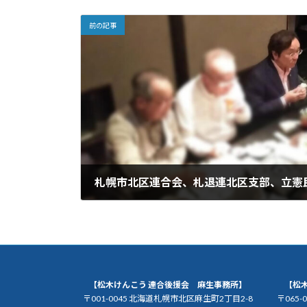
前の記事
2024年5月13日
【松木けんこう 連合後援会 麻生事務所】
【松
〒001-0045 北海道札幌市北区麻生町2丁目2-8
〒065