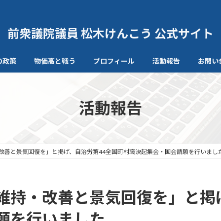
前衆議院議員 松木けんこう 公式サイト
の政策
物価高と戦う
プロフィール
活動報告
お問い
活動報告
改善と景気回復を」と掲げ、自治労第44全国町村職決起集会・国会請願を行いまし
維持・改善と景気回復を」と掲
願を行いました。