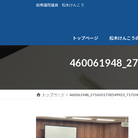
コ
ナ
前衆議院議員 松木けんこう
ン
ビ
テ
ゲ
ン
ー
ツ
シ
トップページ
松木けんこう
へ
ョ
ス
ン
キ
に
460061948_2
ッ
移
プ
動
トップページ
460061948_2716301738549923_71720