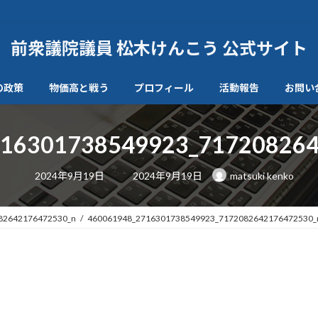
前衆議院議員 松木けんこう 公式サイト
の政策
物価高と戦う
プロフィール
活動報告
お問い
716301738549923_717208264
最
2024年9月19日
2024年9月19日
matsuki kenko
終
更
新
日
82642176472530_n
460061948_2716301738549923_7172082642176472530_
時
: