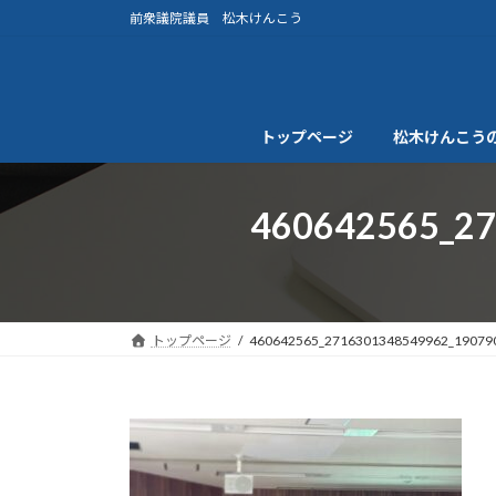
コ
ナ
前衆議院議員 松木けんこう
ン
ビ
テ
ゲ
ン
ー
ツ
シ
トップページ
松木けんこう
へ
ョ
ス
ン
キ
に
460642565_2
ッ
移
プ
動
トップページ
460642565_2716301348549962_19079