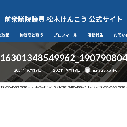
前衆議院議員 松木けんこう 公式サイト
の政策
物価高と戦う
プロフィール
活動報告
お問い
716301348549962_190790804
最
2024年9月19日
2024年9月19日
matsuki kenko
終
更
新
日
08043545937930_n
460642565_2716301348549962_1907908043545937930_
時
: