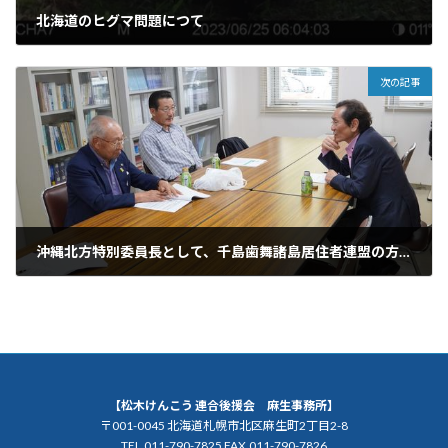
北海道のヒグマ問題につて
2023年8月24日
次の記事
沖縄北方特別委員長として、千島歯舞諸島居住者連盟の方々から北方領土返還に関する要望書受け取りました。
2023年9月12日
【松木けんこう 連合後援会 麻生事務所】
〒001-0045 北海道札幌市北区麻生町2丁目2-8
TEL.011-790-7825 FAX.011-790-7826