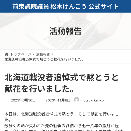
コ
ナ
前衆議院議員 松木けんこう 公式サイト
ン
ビ
テ
ゲ
ン
ー
ツ
シ
活動報告
へ
ョ
ス
ン
キ
に
ッ
移
トップページ
活動報告
プ
動
北海道戦没者追悼式で黙とうと献花を行いました。
北海道戦没者追悼式で黙とうと
献花を行いました。
最
2023年8月30日
2023年11月8日
matsuki kenko
終
更
本日は、北海道戦没者追悼式で黙とう、そして献花を行いまし
新
た。
日
時
数多くの命が失われた先の戦争の終結から七十八年の歳月が経
: