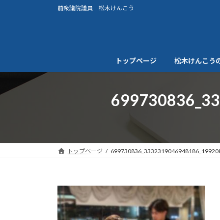
コ
ナ
前衆議院議員 松木けんこう
ン
ビ
テ
ゲ
ン
ー
ツ
シ
トップページ
松木けんこう
へ
ョ
ス
ン
キ
に
699730836_3
ッ
移
プ
動
トップページ
699730836_3332319046948186_19920