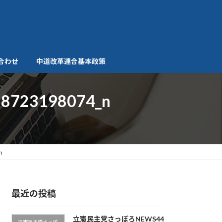
合わせ
中道改革連合基本政策
8723198074_n
n
最近の投稿
立憲民主党さっぽろNEWS44