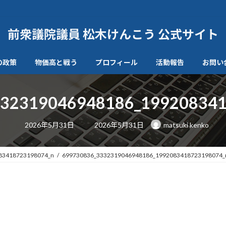
前衆議院議員 松木けんこう 公式サイト
の政策
物価高と戦う
プロフィール
活動報告
お問い
332319046948186_199208341
最
2026年5月31日
2026年5月31日
matsuki kenko
終
更
新
日
83418723198074_n
699730836_3332319046948186_1992083418723198074_
時
: