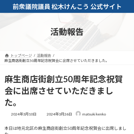
コ
ナ
前衆議院議員 松木けんこう 公式サイト
ン
ビ
テ
ゲ
ン
ー
ツ
シ
活動報告
へ
ョ
ス
ン
キ
に
ッ
移
トップページ
活動報告
プ
動
麻生商店街創立50周年記念祝賀会に出席させていただきました。
麻生商店街創立50周年記念祝賀
会に出席させていただきまし
た。
最
2024年3月10日
2024年3月26日
matsuki kenko
終
更
本日は地元北区の麻生商店街創立50周年記念祝賀会に出席しまし
新