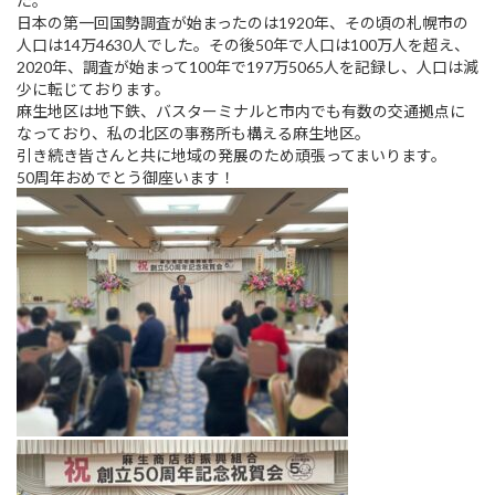
た。
日
時
日本の第一回国勢調査が始まったのは1920年、その頃の札幌市の
:
人口は14万4630人でした。その後50年で人口は100万人を超え、
2020年、調査が始まって100年で197万5065人を記録し、人口は減
少に転じております。
麻生地区は地下鉄、バスターミナルと市内でも有数の交通拠点に
なっており、私の北区の事務所も構える麻生地区。
引き続き皆さんと共に地域の発展のため頑張ってまいります。
50周年おめでとう御座います！