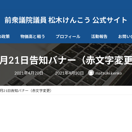
前衆議院議員 松木けんこう 公式サイト
の政策
物価高と戦う
プロフィール
活動報告
お問い
月21日告知バナー（赤文字変
最
2021年4月20日
2021年4月20日
matsuki kenko
終
更
新
日
月21日告知バナー（赤文字変更）
時
: