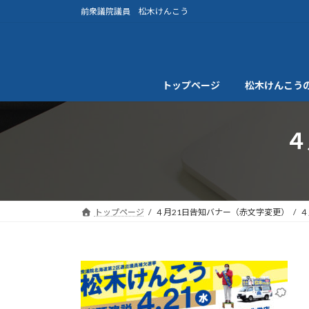
コ
ナ
前衆議院議員 松木けんこう
ン
ビ
テ
ゲ
ン
ー
ツ
シ
トップページ
松木けんこう
へ
ョ
ス
ン
キ
に
４
ッ
移
プ
動
トップページ
４月21日告知バナー（赤文字変更）
４