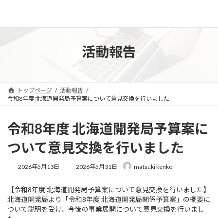
コ
ナ
前衆議院議員 松木けんこう 公式サイト
ン
ビ
テ
ゲ
ン
ー
ツ
シ
活動報告
へ
ョ
ス
ン
キ
に
ッ
移
トップページ
活動報告
プ
動
令和8年度 北海道開発局予算案について意見交換を行いました
令和8年度 北海道開発局予算案に
ついて意見交換を行いました
最
2026年5月13日
2026年5月31日
matsuki kenko
終
更
【令和8年度 北海道開発局予算案について意見交換を行いました】
新
北海道開発局より「令和8年度 北海道開発局関係予算案」の概要に
日
時
ついて説明を受け、今後の事業展開について意見交換を行いまし
: