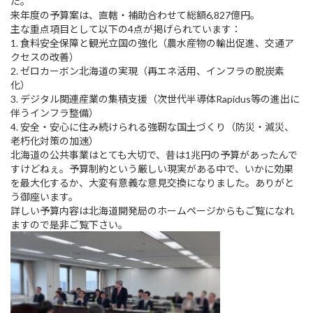
た。
来年度の予算案は、直轄・補助合わせて総額6,827億円。
主な重点項目として以下の4点が掲げられています：
1. 食料安全保障と観光立国の強化（農水産物の輸出促進、交通ア
クセスの改善）
2. ゼロカーボン北海道の実現（再エネ活用、インフラの脱炭素
化）
3. デジタル関連産業の集積支援（次世代半導体Rapidus等の進出に
伴うインフラ整備）
4. 安全・安心に住み続けられる強靭な国土づくり（防災・減災、
老朽化対策の加速）
北海道の公共事業はとても大切で、昔は1兆円の予算があったんで
すけどねぇ。予算制約という厳しい現実がある中で、いかに効果
を最大化するか、大変有意義な意見交換になりました。ありがと
う御座います。
詳しい予算内容は北海道開発局のホームページからもご覧になれ
ますので是非ご覧下さい。