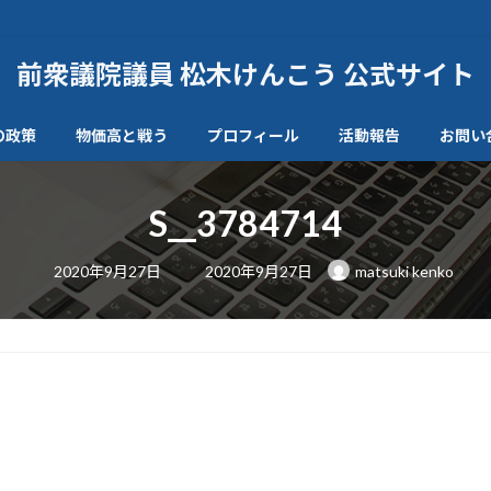
前衆議院議員 松木けんこう 公式サイト
の政策
物価高と戦う
プロフィール
活動報告
お問い
S__3784714
最
2020年9月27日
2020年9月27日
matsuki kenko
終
更
新
日
時
: