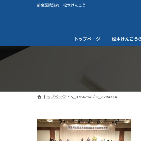
コ
ナ
前衆議院議員 松木けんこう
ン
ビ
テ
ゲ
ン
ー
ツ
シ
トップページ
松木けんこう
へ
ョ
ス
ン
キ
に
ッ
移
プ
動
トップページ
S__3784714
S__3784714